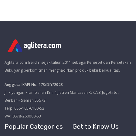
Aglitera.com Berdiri sejak tahun 2011 sebagai Penerbit dan Percetakan
Buku yang berkomitmen menghadirkan produk buku berkualitas.
Anggota IKAPI No. 173/DIY/2023
Jl. Piyungan Prambanan Km. 4 Jlatren Mancasan Rt 6/23 Jogotirto,
Berbah - Sleman 55573
Telp. 085-105-6100-52
WA: 0878-260000-53
Popular Categories
Get to Know Us