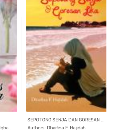
SEPOTONG SENJA DAN GORESAN LUKA
DENDAN
ula...
In Kumpula...
qba...
Authors: Dhaifina F. Hajidah
Authors: 