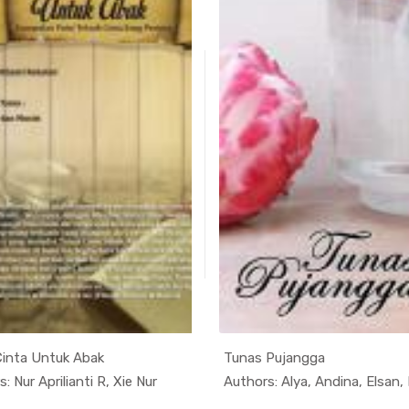
Cinta Untuk Abak
Tunas Pujangga
In Kumpula...
In Kump
: Nur Aprilianti R, Xie Nur
Authors: Alya, Andina, Elsan, I