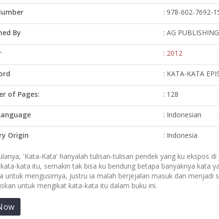
Number
: 978-602-7692-1
hed By
: AG PUBLISHING
r
: 2012
ord
: KATA-KATA EPI
r of Pages:
: 128
Language
: Indonesian
y Origin
: Indonesia
anya, 'Kata-Kata' hanyalah tulisan-tulisan pendek yang ku ekspos di 
 kata-kata itu, semakin tak bisa ku bendung betapa banyaknya kata y
a untuk mengusirnya, justru ia malah berjejalan masuk dan menjadi s
kan untuk mengikat kata-kata itu dalam buku ini.
Now