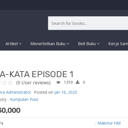
Artikel
Menerbitkan Buku
Beli Buku
Kerja Sa
A-KATA EPISODE 1
(0 User reviews)
1359
0
era Administrator
Posted on
Jan 16, 2025
gory -
Kumpulan Puisi
30,000
rs
:
Makmur HM