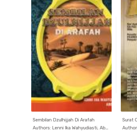
BAH
Sembilan Dzulhijjah Di Arafah
Surat 
mpula...
In Kumpula...
Authors: Lenni Ika Wahyudiasti, Ab...
Authors