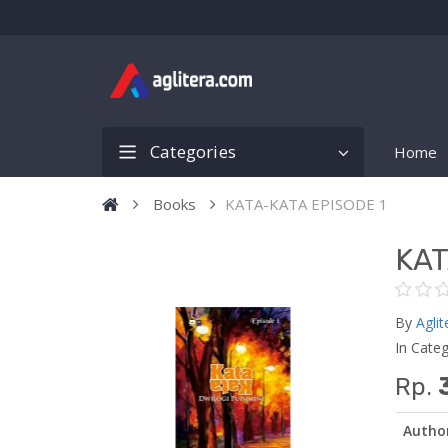
Categories
Home
Books
KATA-KATA EPISODE 1
KAT
By
Aglit
In Cate
Rp.
Autho