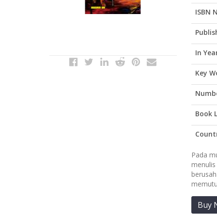
ISBN 
Publis
In Yea
Key W
Numbe
Book 
Countr
Pada mul
menulis
berusah
memutus
Buy 