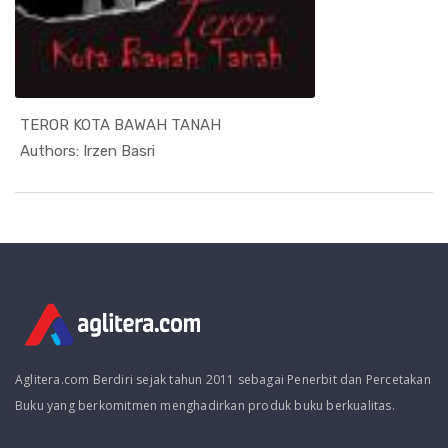
TEROR KOTA BAWAH TANAH
In Novel
Authors: Irzen Basri
Aglitera.com Berdiri sejak tahun 2011 sebagai Penerbit dan Percetakan
Buku yang berkomitmen menghadirkan produk buku berkualitas.